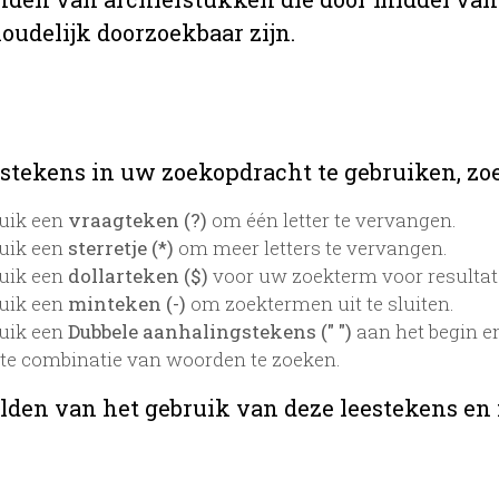
oudelijk doorzoekbaar zijn.
stekens in uw zoekopdracht te gebruiken, zoek
uik een
vraagteken (?)
om één letter te vervangen.
uik een
sterretje (*)
om meer letters te vervangen.
uik een
dollarteken ($)
voor uw zoekterm voor resultaten
uik een
minteken (-)
om zoektermen uit te sluiten.
uik een
Dubbele aanhalingstekens (" ")
aan het begin e
te combinatie van woorden te zoeken.
lden van het gebruik van deze leestekens en