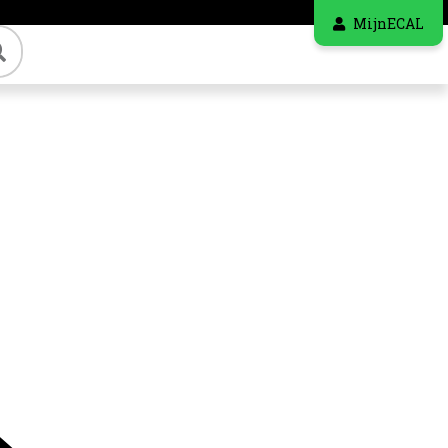
MijnECAL
Zoeken