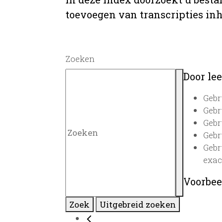
toevoegen van transcripties inh
Zoeken
Door lee
Gebr
Gebr
Gebr
Gebr
Gebr
exac
Voorbee
Zoek
Uitgebreid zoeken