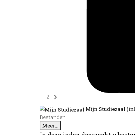
-
Mijn Studiezaal (in
Bestanden
Meer...
In deze index doorzoekt u best