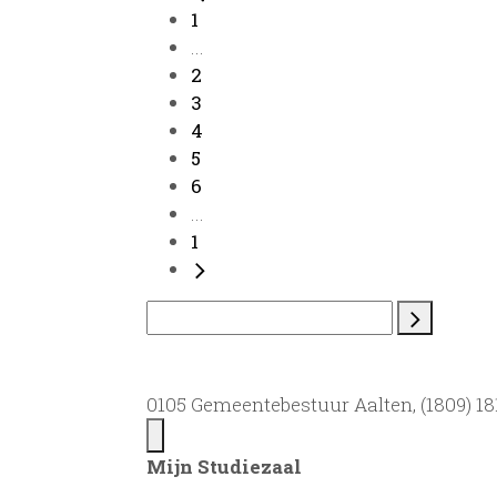
1
...
2
3
4
5
6
...
1
0105 Gemeentebestuur Aalten, (1809) 181
Mijn Studiezaal