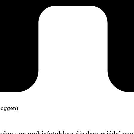
loggen)
anden van archiefstukken die door middel van