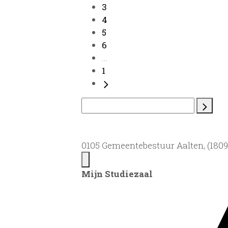
3
4
5
6
...
1
0105 Gemeentebestuur Aalten, (1809)
Mijn Studiezaal