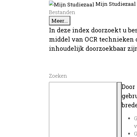
Mijn Studiezaal
Bestanden
Meer...
In deze index doorzoekt u be
middel van OCR technieken o
inhoudelijk doorzoekbaar zij
Zoeken
Door
gebru
brede
G
v
G