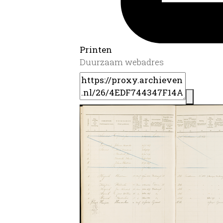
Printen
Duurzaam webadres