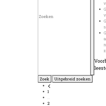
v
G
v
G
s
G
a
n
z
Voor
lees
Zoek
Uitgebreid zoeken
1
...
2