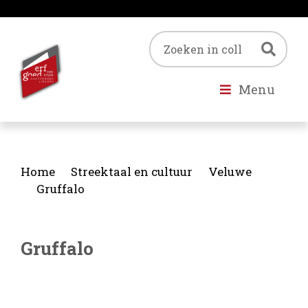
Trefwoord
Zoe
Menu
Home
Streektaal en cultuur
Veluwe
Gruffalo
Gruffalo