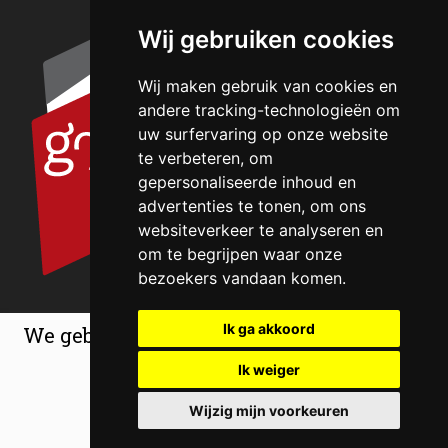
Wij gebruiken cookies
Wij maken gebruik van cookies en
andere tracking-technologieën om
uw surfervaring op onze website
te verbeteren, om
gepersonaliseerde inhoud en
advertenties te tonen, om ons
websiteverkeer te analyseren en
om te begrijpen waar onze
bezoekers vandaan komen.
Ik ga akkoord
We gebruiken cookies om de ervaring op
onze website te verbeteren.
Ik weiger
© Erfgoedcentrum Achterhoek en Liemers
Accepteer Cookies
2026 |
Wijzig mijn voorkeuren
Alle rechten voorbehouden |
Privacy
|